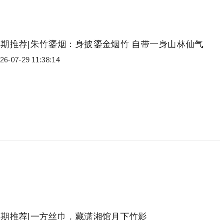
本期推荐|朱竹鎏烟：身披鎏金烟竹 自带一身山林仙气
26-07-29 11:38:14
本期推荐|一方丝巾，藏潇湘馆月下竹影