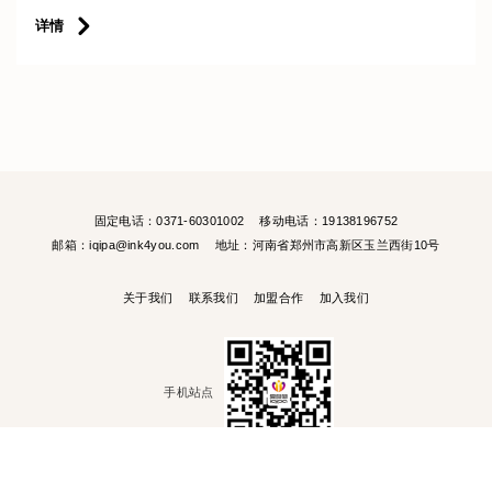
详情
固定电话：0371-60301002
移动电话：19138196752
邮箱：iqipa@ink4you.com
地址：河南省郑州市高新区玉兰西街10号
关于我们
联系我们
加盟合作
加入我们
手机站点
在线留言